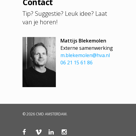
Contact
Tip? Suggestie? Leuk idee? Laat
van je horen!
Mattijs Blekemolen
Externe samenwerking
m.blekemolen@hva.nl
06 21 15 61 86
© 2026 CMD AMSTERDAM.