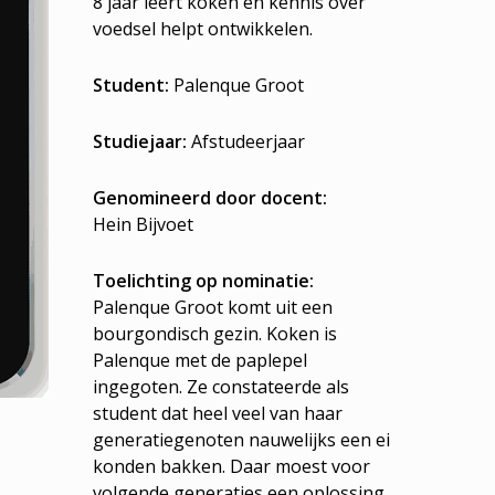
8 jaar leert koken en kennis over
voedsel helpt ontwikkelen.
Student:
Palenque Groot
Studiejaar:
Afstudeerjaar
Genomineerd door docent:
Hein Bijvoet
Toelichting op nominatie:
Palenque Groot komt uit een
bourgondisch gezin. Koken is
Palenque met de paplepel
ingegoten. Ze constateerde als
student dat heel veel van haar
generatiegenoten nauwelijks een ei
konden bakken. Daar moest voor
volgende generaties een oplossing