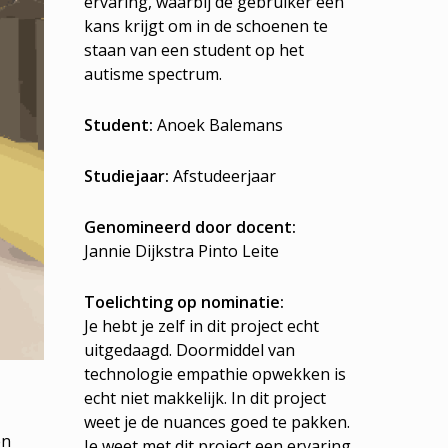
ervaring, waarbij de gebruiker een
kans krijgt om in de schoenen te
staan van een student op het
autisme spectrum.
Student:
Anoek Balemans
Studiejaar:
Afstudeerjaar
Genomineerd door docent:
Jannie Dijkstra Pinto Leite
Toelichting op nominatie:
Je hebt je zelf in dit project echt
uitgedaagd. Doormiddel van
technologie empathie opwekken is
echt niet makkelijk. In dit project
weet je de nuances goed te pakken.
en
Je weet met dit project een ervaring