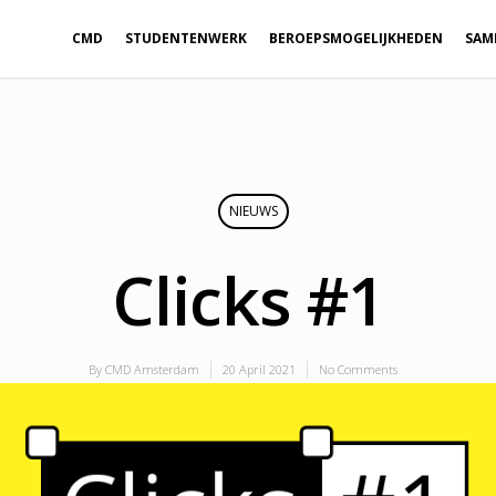
CMD
STUDENTENWERK
BEROEPSMOGELIJKHEDEN
SAM
NIEUWS
Clicks #1
By
CMD Amsterdam
20 April 2021
No Comments