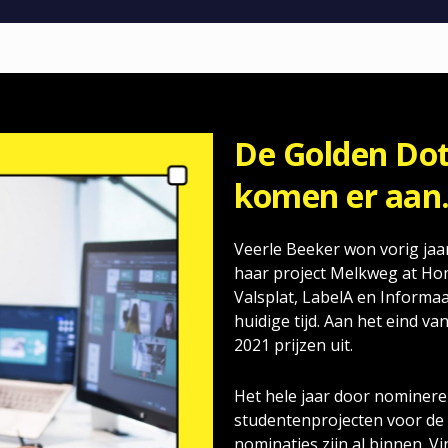
De Golden Do
komen er aan. Z
Veerle Beeker won vorig ja
haar project Melkweg at Hom
Valsplat, LabelA en Informa
huidige tijd. Aan het eind va
2021 prijzen uit.
Het hele jaar door nominer
studentenprojecten voor de
nominaties zijn al binnen. Vin