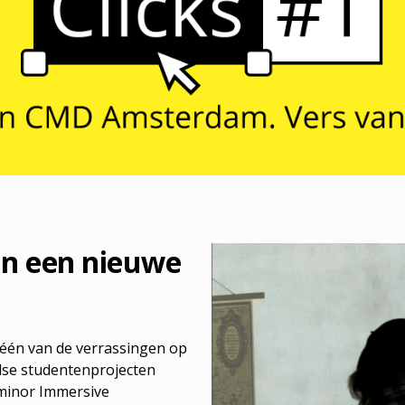
n een nieuwe
s één van de verrassingen op
ijdse studentenprojecten
minor Immersive