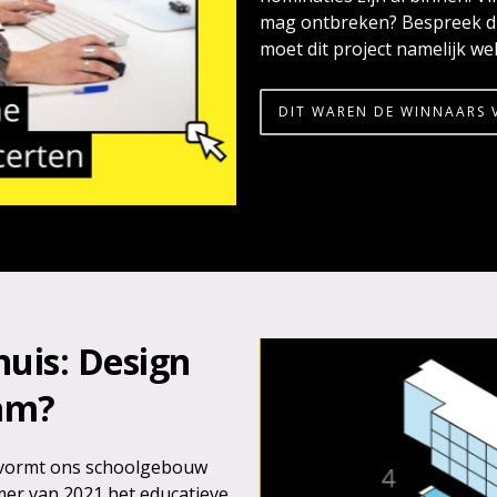
mag ontbreken? Bespreek di
moet dit project namelijk wel
DIT WAREN DE WINNAARS 
huis: Design
am?
 vormt ons schoolgebouw
mer van 2021 het educatieve