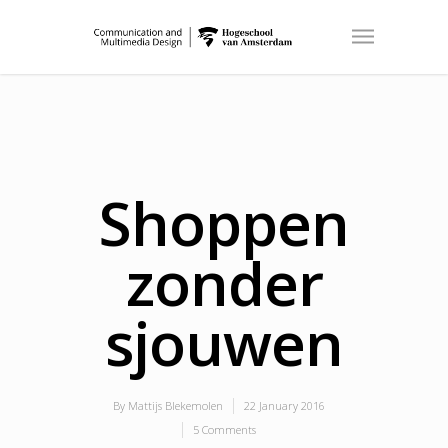
Shoppen
zonder
sjouwen
By
Mattijs Blekemolen
22 January 2016
5 Comments